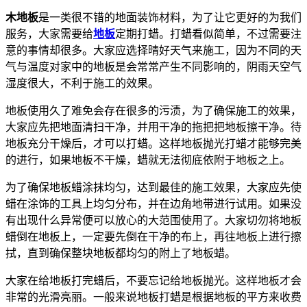
木地板
是一类很不错的地面装饰材料，为了让它更好的为我们
服务，大家需要给
地板
定期打蜡。打蜡看似简单，不过需要注
意的事情却很多。大家应选择晴好天气来施工，因为不同的天
气与温度对家中的地板是会常常产生不同影响的，阴雨天空气
湿度很大，不利于施工的效果。
地板使用久了难免会存在很多的污渍，为了确保施工的效果，
大家应先把地面清扫干净，并用干净的拖把把地板擦干净。待
地板充分干燥后，才可以打蜡。这样地板抛光打蜡才能够完美
的进行，如果地板不干燥，蜡就无法彻底依附于地板之上。
为了确保地板蜡涂抹均匀，达到最佳的施工效果，大家应先使
蜡在涂饰的工具上均匀分布，并在边角地带进行试用。如果没
有出现什么异常便可以放心的大范围使用了。大家切勿将地板
蜡倒在地板上，一定要先倒在干净的布上，再往地板上进行擦
拭，直到确保整块地板都均匀的附上了地板蜡。
大家在给地板打完蜡后，不要忘记给地板抛光。这样地板才会
非常的光滑亮丽。一般来说地板打蜡是根据地板的平方来收费