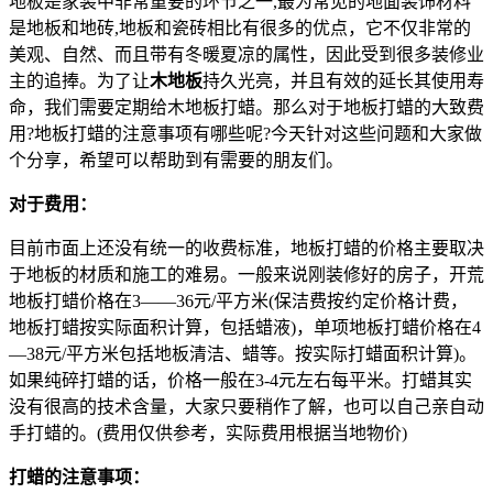
地板是家装中非常重要的环节之一,最为常见的地面装饰材料
是地板和地砖,地板和瓷砖相比有很多的优点，它不仅非常的
美观、自然、而且带有冬暖夏凉的属性，因此受到很多装修业
主的追捧。为了让
木地板
持久光亮，并且有效的延长其使用寿
命，我们需要定期给木地板打蜡。那么对于地板打蜡的大致费
用?地板打蜡的注意事项有哪些呢?今天针对这些问题和大家做
个分享，希望可以帮助到有需要的朋友们。
对于费用：
目前市面上还没有统一的收费标准，地板打蜡的价格主要取决
于地板的材质和施工的难易。一般来说刚装修好的房子，开荒
地板打蜡价格在3——36元/平方米(保洁费按约定价格计费，
地板打蜡按实际面积计算，包括蜡液)，单项地板打蜡价格在4
—38元/平方米包括地板清洁、蜡等。按实际打蜡面积计算)。
如果纯碎打蜡的话，价格一般在3-4元左右每平米。打蜡其实
没有很高的技术含量，大家只要稍作了解，也可以自己亲自动
手打蜡的。(费用仅供参考，实际费用根据当地物价)
打蜡的注意事项：