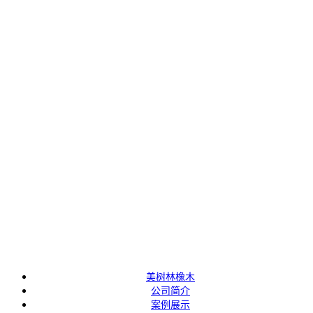
P
ECRUITMENT
I
NF
ORMATION
招聘信息
美树林橡木
公司简介
案例展示